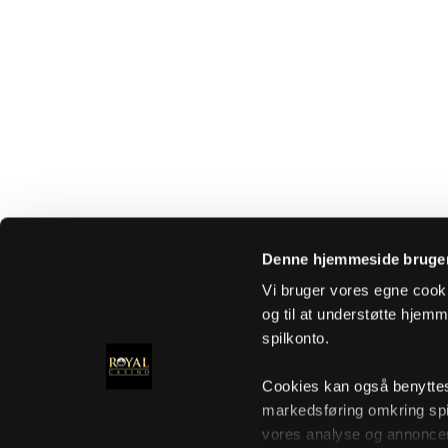
Denne hjemmeside bruger
Vi bruger vores egne cooki
og til at understøtte hjemme
spilkonto.
Cookies kan også benyttes t
markedsføring omkring spi
vores analyse og annoncer