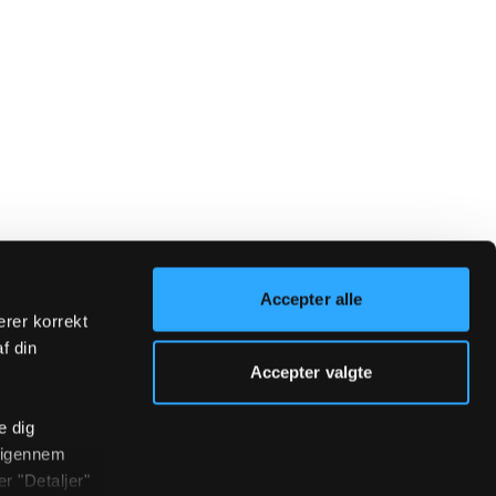
Accepter alle
erer korrekt
af din
Accepter valgte
e dig
r igennem
r "Detaljer"