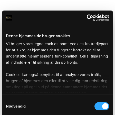
Denne hjemmeside bruger cookies
Vi bruger vores egne cookies samt cookies fra tredjepart
for at sikre, at hjemmesiden fungerer korrekt og til at
understøtte hjemmesidens funktionalitet, f.eks. tilpasning
af indhold eller til sikring af din spilkonto.
Cookies kan også benyttes til at analyse vores trafik,
brugen af hjemmesiden eller til at vise dig markedsføring
omkring spil og tilbud på denne samt andre hjemmesider
og sociale medier igennem vores analyse og
annonceringspartnere. Du kan læse mere om vores brug
Samtykkevalg
af cookies under "Detaljer" eller ved at klikke videre til
Nødvendig
vores Cookiepolitik, som du finder i bunden af vores