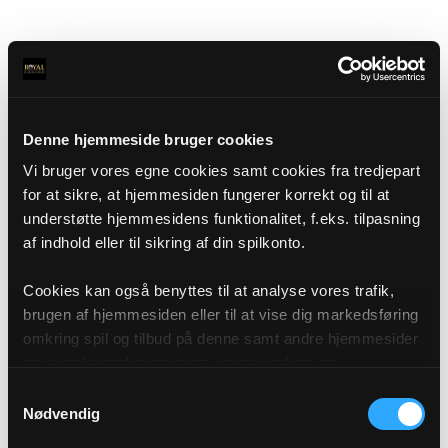
Denne hjemmeside bruger cookies
Vi bruger vores egne cookies samt cookies fra tredjepart
for at sikre, at hjemmesiden fungerer korrekt og til at
understøtte hjemmesidens funktionalitet, f.eks. tilpasning
af indhold eller til sikring af din spilkonto.
Cookies kan også benyttes til at analyse vores trafik,
brugen af hjemmesiden eller til at vise dig markedsføring
omkring spil og tilbud på denne samt andre hjemmesider
og sociale medier igennem vores analyse og
annonceringspartnere. Du kan læse mere om vores brug
Samtykkevalg
af cookies under "Detaljer" eller ved at klikke videre til
Nødvendig
vores Cookiepolitik, som du finder i bunden af vores