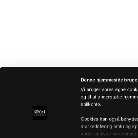
Denne hjemmeside bruger
Vi bruger vores egne cooki
og til at understøtte hjemme
spilkonto.
Cookies kan også benyttes t
markedsføring omkring spi
vores analyse og annoncer