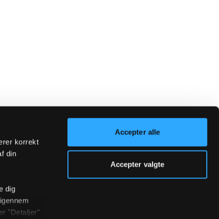
Accepter alle
erer korrekt
af din
Accepter valgte
e dig
r igennem
r "Detaljer"