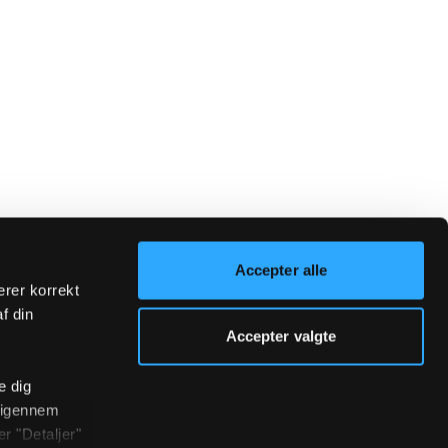
Accepter alle
erer korrekt
af din
Accepter valgte
e dig
r igennem
r "Detaljer"