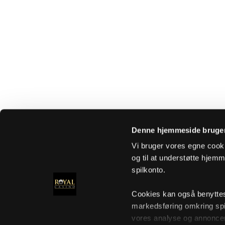
Denne hjemmeside bruger
Vi bruger vores egne cooki
og til at understøtte hjemme
spilkonto.
Cookies kan også benyttes t
markedsføring omkring spi
vores analyse og annoncer