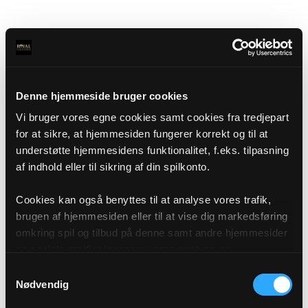
Denne hjemmeside bruger cookies
Vi bruger vores egne cookies samt cookies fra tredjepart
for at sikre, at hjemmesiden fungerer korrekt og til at
understøtte hjemmesidens funktionalitet, f.eks. tilpasning
af indhold eller til sikring af din spilkonto.
Cookies kan også benyttes til at analyse vores trafik,
brugen af hjemmesiden eller til at vise dig markedsføring
omkring spil og tilbud på denne samt andre hjemmesider
og sociale medier igennem vores analyse og
annonceringspartnere. Du kan læse mere om vores brug
Samtykkevalg
af cookies under "Detaljer" eller ved at klikke videre til
Nødvendig
vores Cookiepolitik, som du finder i bunden af vores