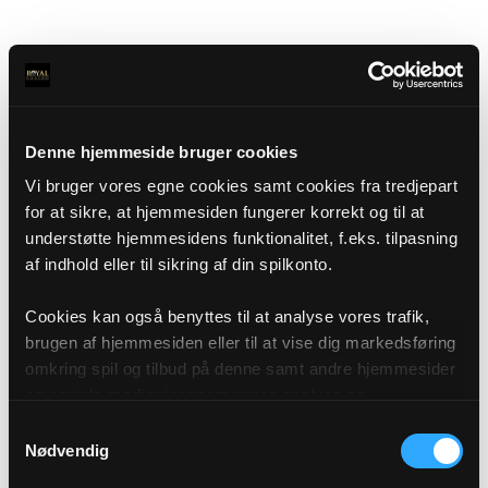
Denne hjemmeside bruger cookies
Vi bruger vores egne cookies samt cookies fra tredjepart
for at sikre, at hjemmesiden fungerer korrekt og til at
understøtte hjemmesidens funktionalitet, f.eks. tilpasning
af indhold eller til sikring af din spilkonto.
Cookies kan også benyttes til at analyse vores trafik,
brugen af hjemmesiden eller til at vise dig markedsføring
omkring spil og tilbud på denne samt andre hjemmesider
og sociale medier igennem vores analyse og
annonceringspartnere. Du kan læse mere om vores brug
Samtykkevalg
af cookies under "Detaljer" eller ved at klikke videre til
Nødvendig
vores Cookiepolitik, som du finder i bunden af vores