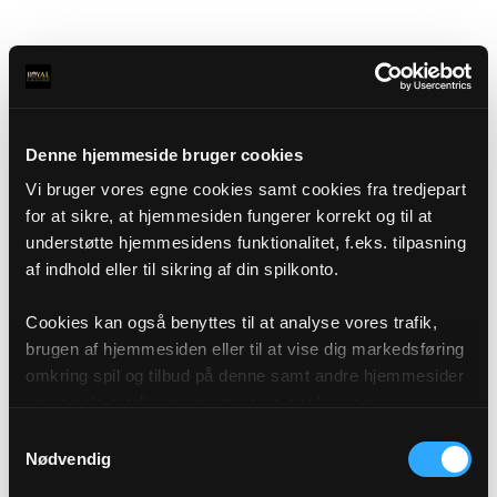
Denne hjemmeside bruger cookies
Vi bruger vores egne cookies samt cookies fra tredjepart
for at sikre, at hjemmesiden fungerer korrekt og til at
understøtte hjemmesidens funktionalitet, f.eks. tilpasning
af indhold eller til sikring af din spilkonto.
Cookies kan også benyttes til at analyse vores trafik,
brugen af hjemmesiden eller til at vise dig markedsføring
omkring spil og tilbud på denne samt andre hjemmesider
og sociale medier igennem vores analyse og
annonceringspartnere. Du kan læse mere om vores brug
Samtykkevalg
af cookies under "Detaljer" eller ved at klikke videre til
Nødvendig
vores Cookiepolitik, som du finder i bunden af vores