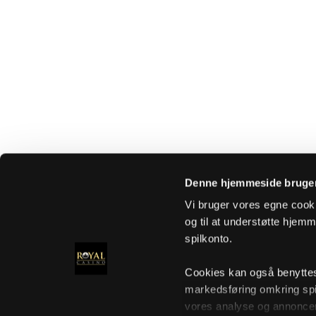
Denne hjemmeside bruger
Vi bruger vores egne cooki
og til at understøtte hjemme
spilkonto.
Cookies kan også benyttes t
markedsføring omkring spi
vores analyse og annoncer