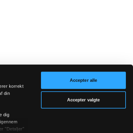
Accepter alle
erer korrekt
af din
Accepter valgte
e dig
r igennem
r "Detaljer"