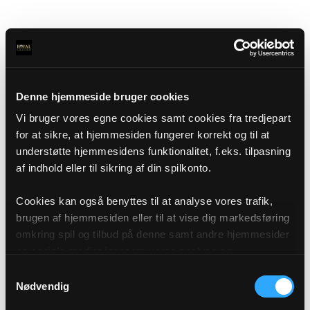
Denne hjemmeside bruger cookies
Vi bruger vores egne cookies samt cookies fra tredjepart
for at sikre, at hjemmesiden fungerer korrekt og til at
understøtte hjemmesidens funktionalitet, f.eks. tilpasning
af indhold eller til sikring af din spilkonto.
Cookies kan også benyttes til at analyse vores trafik,
brugen af hjemmesiden eller til at vise dig markedsføring
omkring spil og tilbud på denne samt andre hjemmesider
og sociale medier igennem vores analyse og
annonceringspartnere. Du kan læse mere om vores brug
Samtykkevalg
af cookies under "Detaljer" eller ved at klikke videre til
Nødvendig
vores Cookiepolitik, som du finder i bunden af vores