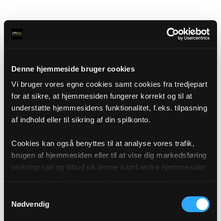
Denne hjemmeside bruger cookies
Vi bruger vores egne cookies samt cookies fra tredjepart
for at sikre, at hjemmesiden fungerer korrekt og til at
understøtte hjemmesidens funktionalitet, f.eks. tilpasning
af indhold eller til sikring af din spilkonto.
Cookies kan også benyttes til at analyse vores trafik,
brugen af hjemmesiden eller til at vise dig markedsføring
omkring spil og tilbud på denne samt andre hjemmesider
og sociale medier igennem vores analyse og
annonceringspartnere. Du kan læse mere om vores brug
Samtykkevalg
af cookies under "Detaljer" eller ved at klikke videre til
Nødvendig
vores Cookiepolitik, som du finder i bunden af vores