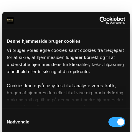
Denne hjemmeside bruger cookies
Vi bruger vores egne cookies samt cookies fra tredjepart
for at sikre, at hjemmesiden fungerer korrekt og til at
understøtte hjemmesidens funktionalitet, f.eks. tilpasning
af indhold eller til sikring af din spilkonto.
Cookies kan også benyttes til at analyse vores trafik,
brugen af hjemmesiden eller til at vise dig markedsføring
omkring spil og tilbud på denne samt andre hjemmesider
og sociale medier igennem vores analyse og
annonceringspartnere. Du kan læse mere om vores brug
Samtykkevalg
af cookies under "Detaljer" eller ved at klikke videre til
Nødvendig
vores Cookiepolitik, som du finder i bunden af vores