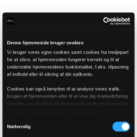
Denne hjemmeside bruger cookies
Vi bruger vores egne cookies samt cookies fra tredjepart
for at sikre, at hjemmesiden fungerer korrekt og til at
understøtte hjemmesidens funktionalitet, f.eks. tilpasning
af indhold eller til sikring af din spilkonto.
Cookies kan også benyttes til at analyse vores trafik,
brugen af hjemmesiden eller til at vise dig markedsføring
omkring spil og tilbud på denne samt andre hjemmesider
og sociale medier igennem vores analyse og
annonceringspartnere. Du kan læse mere om vores brug
Samtykkevalg
af cookies under "Detaljer" eller ved at klikke videre til
Nødvendig
vores Cookiepolitik, som du finder i bunden af vores