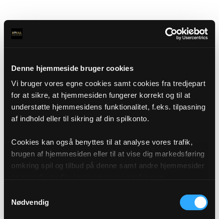
Denne hjemmeside bruger cookies
Vi bruger vores egne cookies samt cookies fra tredjepart
for at sikre, at hjemmesiden fungerer korrekt og til at
understøtte hjemmesidens funktionalitet, f.eks. tilpasning
af indhold eller til sikring af din spilkonto.
Cookies kan også benyttes til at analyse vores trafik,
brugen af hjemmesiden eller til at vise dig markedsføring
omkring spil og tilbud på denne samt andre hjemmesider
og sociale medier igennem vores analyse og
annonceringspartnere. Du kan læse mere om vores brug
Samtykkevalg
af cookies under "Detaljer" eller ved at klikke videre til
Nødvendig
vores Cookiepolitik, som du finder i bunden af vores