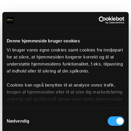
Denne hjemmeside bruger cookies
Vi bruger vores egne cookies samt cookies fra tredjepart
for at sikre, at hjemmesiden fungerer korrekt og til at
understøtte hjemmesidens funktionalitet, f.eks. tilpasning
af indhold eller til sikring af din spilkonto.
Cookies kan også benyttes til at analyse vores trafik,
brugen af hjemmesiden eller til at vise dig markedsføring
omkring spil og tilbud på denne samt andre hjemmesider
og sociale medier igennem vores analyse og
annonceringspartnere. Du kan læse mere om vores brug
Samtykkevalg
af cookies under "Detaljer" eller ved at klikke videre til
Nødvendig
vores Cookiepolitik, som du finder i bunden af vores