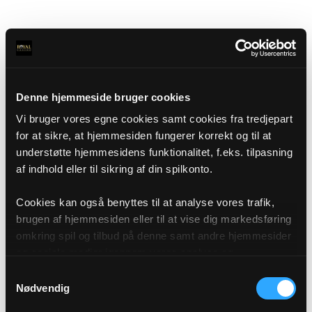
Denne hjemmeside bruger cookies
Vi bruger vores egne cookies samt cookies fra tredjepart
for at sikre, at hjemmesiden fungerer korrekt og til at
understøtte hjemmesidens funktionalitet, f.eks. tilpasning
af indhold eller til sikring af din spilkonto.
Cookies kan også benyttes til at analyse vores trafik,
brugen af hjemmesiden eller til at vise dig markedsføring
omkring spil og tilbud på denne samt andre hjemmesider
og sociale medier igennem vores analyse og
annonceringspartnere. Du kan læse mere om vores brug
Samtykkevalg
af cookies under "Detaljer" eller ved at klikke videre til
Nødvendig
vores Cookiepolitik, som du finder i bunden af vores