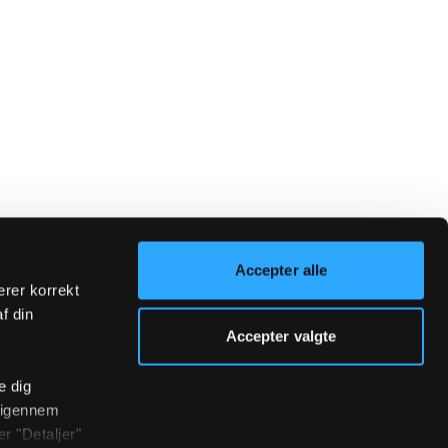
Accepter alle
erer korrekt
af din
Accepter valgte
e dig
r igennem
r "Detaljer"