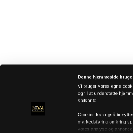
Denne hjemmeside bruger
Vi bruger vores egne cooki
og til at understøtte hjemme
spilkonto.
Cookies kan også benyttes t
markedsføring omkring spi
vores analyse og annoncer