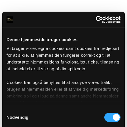
Denne hjemmeside bruger cookies
Vi bruger vores egne cookies samt cookies fra tredjepart
for at sikre, at hjemmesiden fungerer korrekt og til at
understøtte hjemmesidens funktionalitet, f.eks. tilpasning
af indhold eller til sikring af din spilkonto.
Cookies kan også benyttes til at analyse vores trafik,
brugen af hjemmesiden eller til at vise dig markedsføring
omkring spil og tilbud på denne samt andre hjemmesider
og sociale medier igennem vores analyse og
annonceringspartnere. Du kan læse mere om vores brug
Samtykkevalg
af cookies under "Detaljer" eller ved at klikke videre til
Nødvendig
vores Cookiepolitik, som du finder i bunden af vores