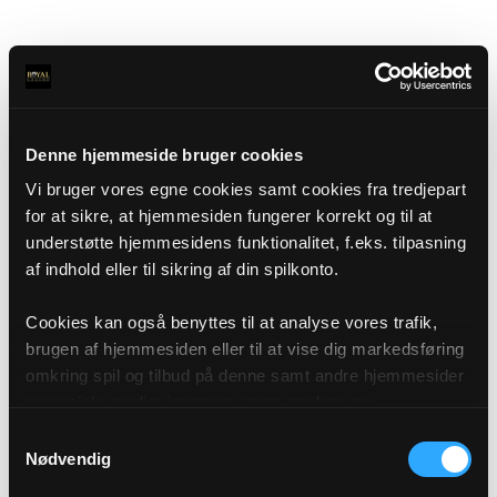
Denne hjemmeside bruger cookies
Vi bruger vores egne cookies samt cookies fra tredjepart
for at sikre, at hjemmesiden fungerer korrekt og til at
understøtte hjemmesidens funktionalitet, f.eks. tilpasning
af indhold eller til sikring af din spilkonto.
Cookies kan også benyttes til at analyse vores trafik,
brugen af hjemmesiden eller til at vise dig markedsføring
omkring spil og tilbud på denne samt andre hjemmesider
og sociale medier igennem vores analyse og
annonceringspartnere. Du kan læse mere om vores brug
Samtykkevalg
af cookies under "Detaljer" eller ved at klikke videre til
Nødvendig
vores Cookiepolitik, som du finder i bunden af vores