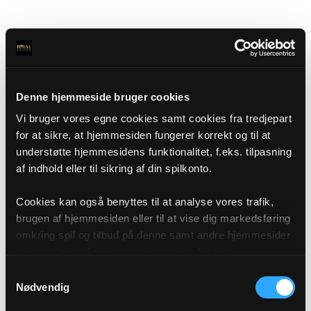
Denne hjemmeside bruger cookies
Vi bruger vores egne cookies samt cookies fra tredjepart
for at sikre, at hjemmesiden fungerer korrekt og til at
understøtte hjemmesidens funktionalitet, f.eks. tilpasning
af indhold eller til sikring af din spilkonto.
Cookies kan også benyttes til at analyse vores trafik,
brugen af hjemmesiden eller til at vise dig markedsføring
omkring spil og tilbud på denne samt andre hjemmesider
og sociale medier igennem vores analyse og
annonceringspartnere. Du kan læse mere om vores brug
Samtykkevalg
af cookies under "Detaljer" eller ved at klikke videre til
Nødvendig
vores Cookiepolitik, som du finder i bunden af vores