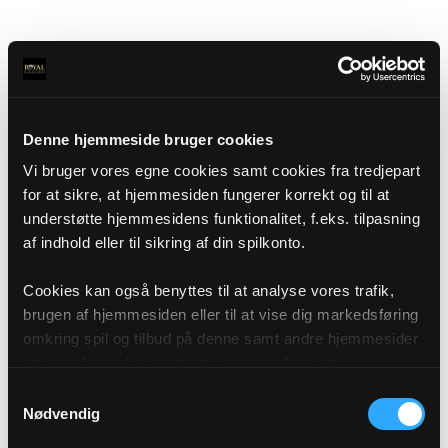
Denne hjemmeside bruger cookies
Vi bruger vores egne cookies samt cookies fra tredjepart
for at sikre, at hjemmesiden fungerer korrekt og til at
understøtte hjemmesidens funktionalitet, f.eks. tilpasning
af indhold eller til sikring af din spilkonto.
Cookies kan også benyttes til at analyse vores trafik,
brugen af hjemmesiden eller til at vise dig markedsføring
omkring spil og tilbud på denne samt andre hjemmesider
og sociale medier igennem vores analyse og
annonceringspartnere. Du kan læse mere om vores brug
Samtykkevalg
af cookies under "Detaljer" eller ved at klikke videre til
Nødvendig
vores Cookiepolitik, som du finder i bunden af vores