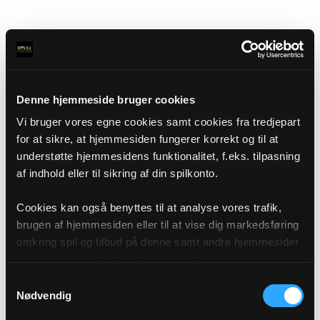
Denne hjemmeside bruger cookies
Vi bruger vores egne cookies samt cookies fra tredjepart
for at sikre, at hjemmesiden fungerer korrekt og til at
understøtte hjemmesidens funktionalitet, f.eks. tilpasning
af indhold eller til sikring af din spilkonto.
Cookies kan også benyttes til at analyse vores trafik,
brugen af hjemmesiden eller til at vise dig markedsføring
omkring spil og tilbud på denne samt andre hjemmesider
og sociale medier igennem vores analyse og
annonceringspartnere. Du kan læse mere om vores brug
Samtykkevalg
af cookies under "Detaljer" eller ved at klikke videre til
Nødvendig
vores Cookiepolitik, som du finder i bunden af vores