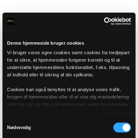
Denne hjemmeside bruger cookies
Vi bruger vores egne cookies samt cookies fra tredjepart
for at sikre, at hjemmesiden fungerer korrekt og til at
understøtte hjemmesidens funktionalitet, f.eks. tilpasning
af indhold eller til sikring af din spilkonto.
Cookies kan også benyttes til at analyse vores trafik,
brugen af hjemmesiden eller til at vise dig markedsføring
omkring spil og tilbud på denne samt andre hjemmesider
og sociale medier igennem vores analyse og
annonceringspartnere. Du kan læse mere om vores brug
Samtykkevalg
af cookies under "Detaljer" eller ved at klikke videre til
Nødvendig
vores Cookiepolitik, som du finder i bunden af vores