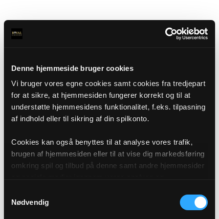
Denne hjemmeside bruger cookies
Vi bruger vores egne cookies samt cookies fra tredjepart
for at sikre, at hjemmesiden fungerer korrekt og til at
understøtte hjemmesidens funktionalitet, f.eks. tilpasning
af indhold eller til sikring af din spilkonto.
Cookies kan også benyttes til at analyse vores trafik,
brugen af hjemmesiden eller til at vise dig markedsføring
omkring spil og tilbud på denne samt andre hjemmesider
og sociale medier igennem vores analyse og
annonceringspartnere. Du kan læse mere om vores brug
Samtykkevalg
af cookies under "Detaljer" eller ved at klikke videre til
Nødvendig
vores Cookiepolitik, som du finder i bunden af vores