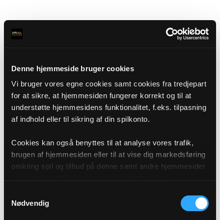
Denne hjemmeside bruger cookies
Vi bruger vores egne cookies samt cookies fra tredjepart
for at sikre, at hjemmesiden fungerer korrekt og til at
understøtte hjemmesidens funktionalitet, f.eks. tilpasning
af indhold eller til sikring af din spilkonto.
Cookies kan også benyttes til at analyse vores trafik,
brugen af hjemmesiden eller til at vise dig markedsføring
omkring spil og tilbud på denne samt andre hjemmesider
og sociale medier igennem vores analyse og
annonceringspartnere. Du kan læse mere om vores brug
Samtykkevalg
af cookies under "Detaljer" eller ved at klikke videre til
Nødvendig
vores Cookiepolitik, som du finder i bunden af vores