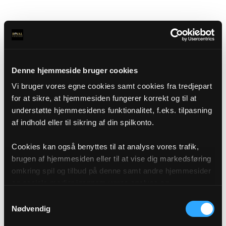
Denne hjemmeside bruger cookies
Vi bruger vores egne cookies samt cookies fra tredjepart
for at sikre, at hjemmesiden fungerer korrekt og til at
understøtte hjemmesidens funktionalitet, f.eks. tilpasning
af indhold eller til sikring af din spilkonto.
Cookies kan også benyttes til at analyse vores trafik,
brugen af hjemmesiden eller til at vise dig markedsføring
omkring spil og tilbud på denne samt andre hjemmesider
og sociale medier igennem vores analyse og
annonceringspartnere. Du kan læse mere om vores brug
Samtykkevalg
af cookies under "Detaljer" eller ved at klikke videre til
Nødvendig
vores Cookiepolitik, som du finder i bunden af vores