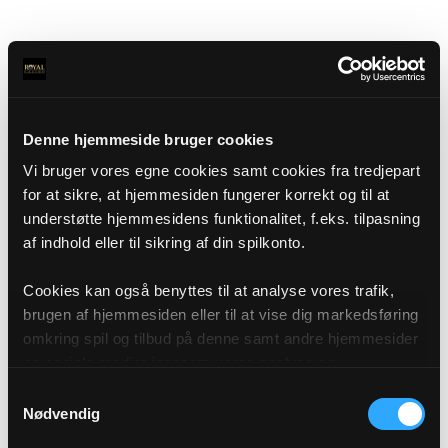
Denne hjemmeside bruger cookies
Vi bruger vores egne cookies samt cookies fra tredjepart
for at sikre, at hjemmesiden fungerer korrekt og til at
understøtte hjemmesidens funktionalitet, f.eks. tilpasning
af indhold eller til sikring af din spilkonto.
Cookies kan også benyttes til at analyse vores trafik,
brugen af hjemmesiden eller til at vise dig markedsføring
omkring spil og tilbud på denne samt andre hjemmesider
og sociale medier igennem vores analyse og
annonceringspartnere. Du kan læse mere om vores brug
Samtykkevalg
af cookies under "Detaljer" eller ved at klikke videre til
Nødvendig
vores Cookiepolitik, som du finder i bunden af vores