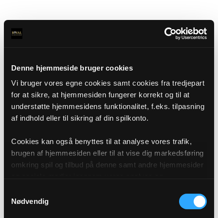
Denne hjemmeside bruger cookies
Vi bruger vores egne cookies samt cookies fra tredjepart
for at sikre, at hjemmesiden fungerer korrekt og til at
understøtte hjemmesidens funktionalitet, f.eks. tilpasning
af indhold eller til sikring af din spilkonto.
Cookies kan også benyttes til at analyse vores trafik,
brugen af hjemmesiden eller til at vise dig markedsføring
omkring spil og tilbud på denne samt andre hjemmesider
og sociale medier igennem vores analyse og
annonceringspartnere. Du kan læse mere om vores brug
Samtykkevalg
af cookies under "Detaljer" eller ved at klikke videre til
Nødvendig
vores Cookiepolitik, som du finder i bunden af vores