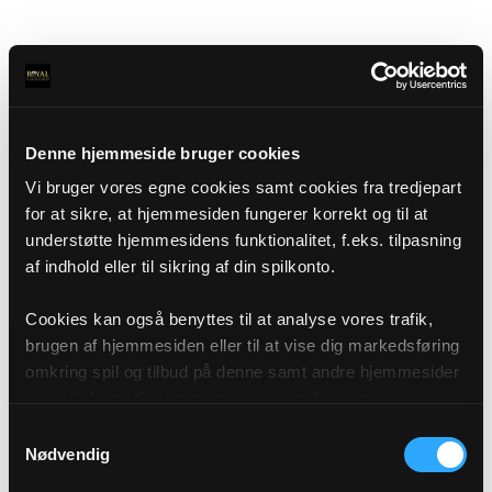
Denne hjemmeside bruger cookies
Vi bruger vores egne cookies samt cookies fra tredjepart
for at sikre, at hjemmesiden fungerer korrekt og til at
understøtte hjemmesidens funktionalitet, f.eks. tilpasning
af indhold eller til sikring af din spilkonto.
Cookies kan også benyttes til at analyse vores trafik,
brugen af hjemmesiden eller til at vise dig markedsføring
omkring spil og tilbud på denne samt andre hjemmesider
og sociale medier igennem vores analyse og
annonceringspartnere. Du kan læse mere om vores brug
Samtykkevalg
af cookies under "Detaljer" eller ved at klikke videre til
Nødvendig
vores Cookiepolitik, som du finder i bunden af vores