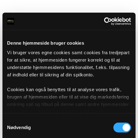
Denne hjemmeside bruger cookies
Vi bruger vores egne cookies samt cookies fra tredjepart
for at sikre, at hjemmesiden fungerer korrekt og til at
understøtte hjemmesidens funktionalitet, f.eks. tilpasning
af indhold eller til sikring af din spilkonto.
Cookies kan også benyttes til at analyse vores trafik,
brugen af hjemmesiden eller til at vise dig markedsføring
omkring spil og tilbud på denne samt andre hjemmesider
og sociale medier igennem vores analyse og
annonceringspartnere. Du kan læse mere om vores brug
Samtykkevalg
af cookies under "Detaljer" eller ved at klikke videre til
Nødvendig
vores Cookiepolitik, som du finder i bunden af vores