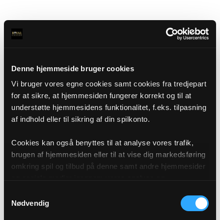
Denne hjemmeside bruger cookies
Vi bruger vores egne cookies samt cookies fra tredjepart
for at sikre, at hjemmesiden fungerer korrekt og til at
understøtte hjemmesidens funktionalitet, f.eks. tilpasning
af indhold eller til sikring af din spilkonto.
Cookies kan også benyttes til at analyse vores trafik,
brugen af hjemmesiden eller til at vise dig markedsføring
omkring spil og tilbud på denne samt andre hjemmesider
og sociale medier igennem vores analyse og
annonceringspartnere. Du kan læse mere om vores brug
Samtykkevalg
af cookies under "Detaljer" eller ved at klikke videre til
Nødvendig
vores Cookiepolitik, som du finder i bunden af vores