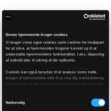
Denne hjemmeside bruger cookies
Vi bruger vores egne cookies samt cookies fra tredjepart
for at sikre, at hjemmesiden fungerer korrekt og til at
understøtte hjemmesidens funktionalitet, f.eks. tilpasning
af indhold eller til sikring af din spilkonto.
Cookies kan også benyttes til at analyse vores trafik,
brugen af hjemmesiden eller til at vise dig markedsføring
omkring spil og tilbud på denne samt andre hjemmesider
og sociale medier igennem vores analyse og
annonceringspartnere. Du kan læse mere om vores brug
Samtykkevalg
af cookies under "Detaljer" eller ved at klikke videre til
Nødvendig
vores Cookiepolitik, som du finder i bunden af vores