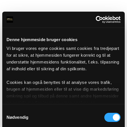
Denne hjemmeside bruger cookies
Vi bruger vores egne cookies samt cookies fra tredjepart
for at sikre, at hjemmesiden fungerer korrekt og til at
understøtte hjemmesidens funktionalitet, f.eks. tilpasning
af indhold eller til sikring af din spilkonto.
Cookies kan også benyttes til at analyse vores trafik,
brugen af hjemmesiden eller til at vise dig markedsføring
omkring spil og tilbud på denne samt andre hjemmesider
og sociale medier igennem vores analyse og
annonceringspartnere. Du kan læse mere om vores brug
Samtykkevalg
af cookies under "Detaljer" eller ved at klikke videre til
Nødvendig
vores Cookiepolitik, som du finder i bunden af vores