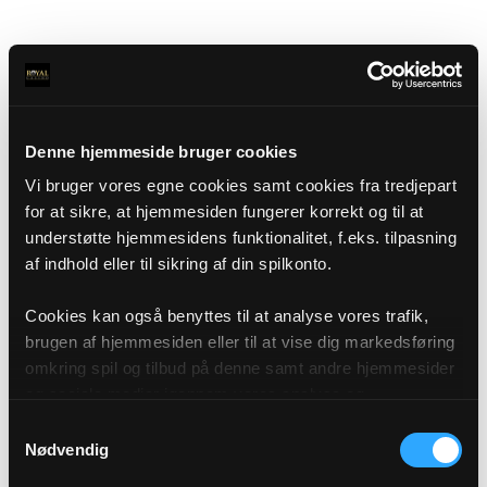
Denne hjemmeside bruger cookies
Vi bruger vores egne cookies samt cookies fra tredjepart
for at sikre, at hjemmesiden fungerer korrekt og til at
understøtte hjemmesidens funktionalitet, f.eks. tilpasning
af indhold eller til sikring af din spilkonto.
Cookies kan også benyttes til at analyse vores trafik,
brugen af hjemmesiden eller til at vise dig markedsføring
omkring spil og tilbud på denne samt andre hjemmesider
og sociale medier igennem vores analyse og
annonceringspartnere. Du kan læse mere om vores brug
Samtykkevalg
af cookies under "Detaljer" eller ved at klikke videre til
Nødvendig
vores Cookiepolitik, som du finder i bunden af vores