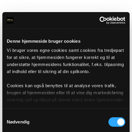
Denne hjemmeside bruger cookies
Vi bruger vores egne cookies samt cookies fra tredjepart
for at sikre, at hjemmesiden fungerer korrekt og til at
understøtte hjemmesidens funktionalitet, f.eks. tilpasning
af indhold eller til sikring af din spilkonto.
Cookies kan også benyttes til at analyse vores trafik,
brugen af hjemmesiden eller til at vise dig markedsføring
omkring spil og tilbud på denne samt andre hjemmesider
og sociale medier igennem vores analyse og
annonceringspartnere. Du kan læse mere om vores brug
Samtykkevalg
af cookies under "Detaljer" eller ved at klikke videre til
Nødvendig
vores Cookiepolitik, som du finder i bunden af vores