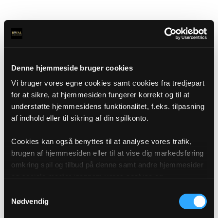
Denne hjemmeside bruger cookies
Vi bruger vores egne cookies samt cookies fra tredjepart
for at sikre, at hjemmesiden fungerer korrekt og til at
understøtte hjemmesidens funktionalitet, f.eks. tilpasning
af indhold eller til sikring af din spilkonto.
Cookies kan også benyttes til at analyse vores trafik,
brugen af hjemmesiden eller til at vise dig markedsføring
omkring spil og tilbud på denne samt andre hjemmesider
og sociale medier igennem vores analyse og
annonceringspartnere. Du kan læse mere om vores brug
Samtykkevalg
af cookies under "Detaljer" eller ved at klikke videre til
Nødvendig
vores Cookiepolitik, som du finder i bunden af vores