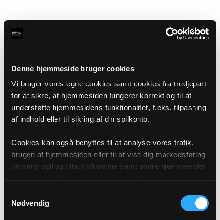
Denne hjemmeside bruger cookies
Vi bruger vores egne cookies samt cookies fra tredjepart
for at sikre, at hjemmesiden fungerer korrekt og til at
understøtte hjemmesidens funktionalitet, f.eks. tilpasning
af indhold eller til sikring af din spilkonto.
Cookies kan også benyttes til at analyse vores trafik,
brugen af hjemmesiden eller til at vise dig markedsføring
omkring spil og tilbud på denne samt andre hjemmesider
og sociale medier igennem vores analyse og
annonceringspartnere. Du kan læse mere om vores brug
Samtykkevalg
af cookies under "Detaljer" eller ved at klikke videre til
Nødvendig
vores Cookiepolitik, som du finder i bunden af vores