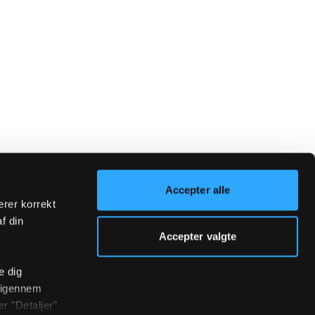
Accepter alle
erer korrekt
af din
Accepter valgte
e dig
r igennem
r "Detaljer"