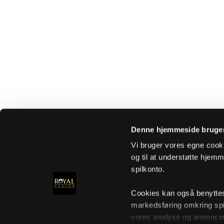
Denne hjemmeside bruger
Vi bruger vores egne cooki
og til at understøtte hjemme
spilkonto.
Cookies kan også benyttes t
markedsføring omkring spi
vores analyse og annoncer