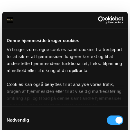
Denne hjemmeside bruger cookies
Vi bruger vores egne cookies samt cookies fra tredjepart
for at sikre, at hjemmesiden fungerer korrekt og til at
understøtte hjemmesidens funktionalitet, f.eks. tilpasning
af indhold eller til sikring af din spilkonto.
Cookies kan også benyttes til at analyse vores trafik,
brugen af hjemmesiden eller til at vise dig markedsføring
omkring spil og tilbud på denne samt andre hjemmesider
og sociale medier igennem vores analyse og
annonceringspartnere. Du kan læse mere om vores brug
Samtykkevalg
af cookies under "Detaljer" eller ved at klikke videre til
Nødvendig
vores Cookiepolitik, som du finder i bunden af vores