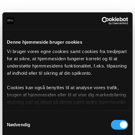
Denne hjemmeside bruger cookies
Vi bruger vores egne cookies samt cookies fra tredjepart
for at sikre, at hjemmesiden fungerer korrekt og til at
understøtte hjemmesidens funktionalitet, f.eks. tilpasning
af indhold eller til sikring af din spilkonto.
Cookies kan også benyttes til at analyse vores trafik,
brugen af hjemmesiden eller til at vise dig markedsføring
omkring spil og tilbud på denne samt andre hjemmesider
og sociale medier igennem vores analyse og
annonceringspartnere. Du kan læse mere om vores brug
Samtykkevalg
af cookies under "Detaljer" eller ved at klikke videre til
Nødvendig
vores Cookiepolitik, som du finder i bunden af vores