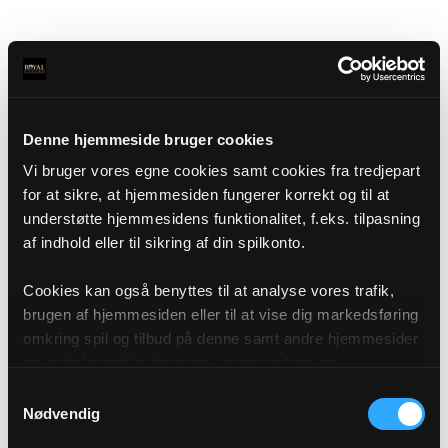
Denne hjemmeside bruger cookies
Vi bruger vores egne cookies samt cookies fra tredjepart
for at sikre, at hjemmesiden fungerer korrekt og til at
understøtte hjemmesidens funktionalitet, f.eks. tilpasning
af indhold eller til sikring af din spilkonto.
Cookies kan også benyttes til at analyse vores trafik,
brugen af hjemmesiden eller til at vise dig markedsføring
omkring spil og tilbud på denne samt andre hjemmesider
og sociale medier igennem vores analyse og
annonceringspartnere. Du kan læse mere om vores brug
Samtykkevalg
af cookies under "Detaljer" eller ved at klikke videre til
Nødvendig
vores Cookiepolitik, som du finder i bunden af vores