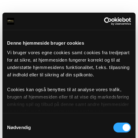
Denne hjemmeside bruger cookies
Vi bruger vores egne cookies samt cookies fra tredjepart
for at sikre, at hjemmesiden fungerer korrekt og til at
understøtte hjemmesidens funktionalitet, f.eks. tilpasning
af indhold eller til sikring af din spilkonto.
Cookies kan også benyttes til at analyse vores trafik,
brugen af hjemmesiden eller til at vise dig markedsføring
omkring spil og tilbud på denne samt andre hjemmesider
og sociale medier igennem vores analyse og
annonceringspartnere. Du kan læse mere om vores brug
Samtykkevalg
af cookies under "Detaljer" eller ved at klikke videre til
Nødvendig
vores Cookiepolitik, som du finder i bunden af vores