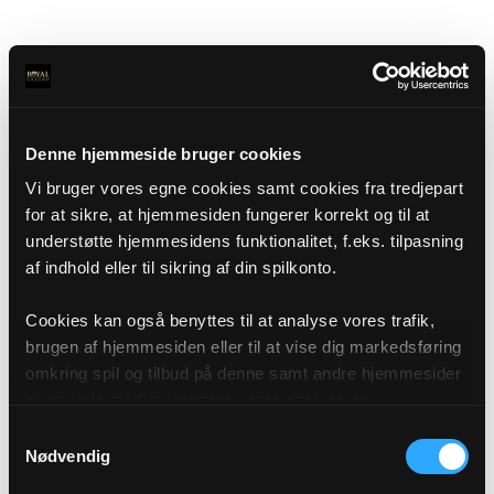
Denne hjemmeside bruger cookies
Vi bruger vores egne cookies samt cookies fra tredjepart
for at sikre, at hjemmesiden fungerer korrekt og til at
understøtte hjemmesidens funktionalitet, f.eks. tilpasning
af indhold eller til sikring af din spilkonto.
Cookies kan også benyttes til at analyse vores trafik,
brugen af hjemmesiden eller til at vise dig markedsføring
omkring spil og tilbud på denne samt andre hjemmesider
og sociale medier igennem vores analyse og
annonceringspartnere. Du kan læse mere om vores brug
Samtykkevalg
af cookies under "Detaljer" eller ved at klikke videre til
Nødvendig
vores Cookiepolitik, som du finder i bunden af vores