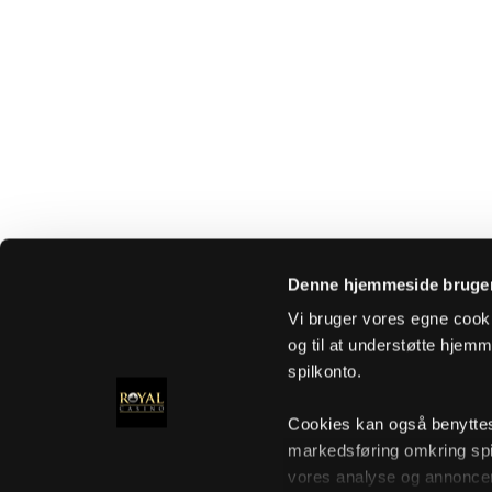
Denne hjemmeside bruger
Vi bruger vores egne cooki
og til at understøtte hjemme
spilkonto.
Cookies kan også benyttes t
markedsføring omkring spi
vores analyse og annoncer