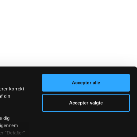
Accepter alle
erer korrekt
af din
Accepter valgte
e dig
r igennem
r "Detaljer"