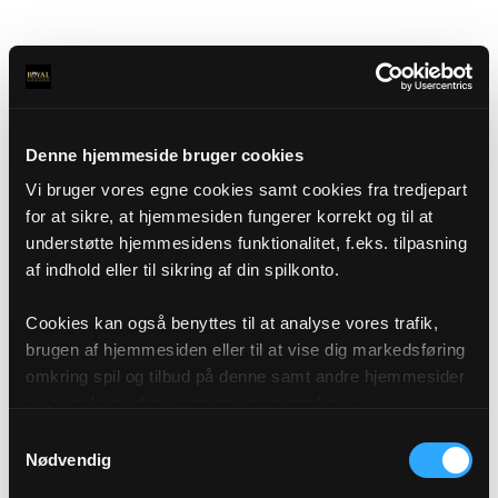
Denne hjemmeside bruger cookies
Vi bruger vores egne cookies samt cookies fra tredjepart
for at sikre, at hjemmesiden fungerer korrekt og til at
understøtte hjemmesidens funktionalitet, f.eks. tilpasning
af indhold eller til sikring af din spilkonto.
Cookies kan også benyttes til at analyse vores trafik,
brugen af hjemmesiden eller til at vise dig markedsføring
omkring spil og tilbud på denne samt andre hjemmesider
og sociale medier igennem vores analyse og
annonceringspartnere. Du kan læse mere om vores brug
Samtykkevalg
af cookies under "Detaljer" eller ved at klikke videre til
Nødvendig
vores Cookiepolitik, som du finder i bunden af vores