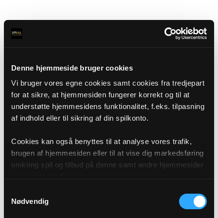
Denne hjemmeside bruger cookies
Vi bruger vores egne cookies samt cookies fra tredjepart
for at sikre, at hjemmesiden fungerer korrekt og til at
understøtte hjemmesidens funktionalitet, f.eks. tilpasning
af indhold eller til sikring af din spilkonto.
Cookies kan også benyttes til at analyse vores trafik,
brugen af hjemmesiden eller til at vise dig markedsføring
omkring spil og tilbud på denne samt andre hjemmesider
og sociale medier igennem vores analyse og
annonceringspartnere. Du kan læse mere om vores brug
Samtykkevalg
af cookies under "Detaljer" eller ved at klikke videre til
Nødvendig
vores Cookiepolitik, som du finder i bunden af vores