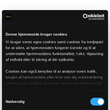
Denne hjemmeside bruger cookies
Vi bruger vores egne cookies samt cookies fra tredjepart
for at sikre, at hjemmesiden fungerer korrekt og til at
understøtte hjemmesidens funktionalitet, f.eks. tilpasning
af indhold eller til sikring af din spilkonto.
Cookies kan også benyttes til at analyse vores trafik,
brugen af hjemmesiden eller til at vise dig markedsføring
omkring spil og tilbud på denne samt andre hjemmesider
og sociale medier igennem vores analyse og
annonceringspartnere. Du kan læse mere om vores brug
Samtykkevalg
af cookies under "Detaljer" eller ved at klikke videre til
Nødvendig
vores Cookiepolitik, som du finder i bunden af vores