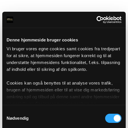
Denne hjemmeside bruger cookies
Vi bruger vores egne cookies samt cookies fra tredjepart
for at sikre, at hjemmesiden fungerer korrekt og til at
understøtte hjemmesidens funktionalitet, f.eks. tilpasning
af indhold eller til sikring af din spilkonto.
Cookies kan også benyttes til at analyse vores trafik,
brugen af hjemmesiden eller til at vise dig markedsføring
omkring spil og tilbud på denne samt andre hjemmesider
og sociale medier igennem vores analyse og
annonceringspartnere. Du kan læse mere om vores brug
Samtykkevalg
af cookies under "Detaljer" eller ved at klikke videre til
Nødvendig
vores Cookiepolitik, som du finder i bunden af vores