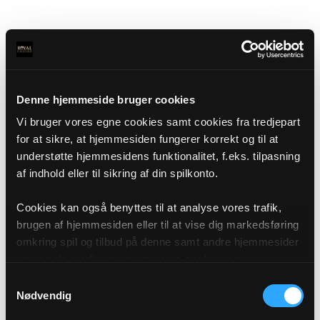
Denne hjemmeside bruger cookies
Vi bruger vores egne cookies samt cookies fra tredjepart
for at sikre, at hjemmesiden fungerer korrekt og til at
understøtte hjemmesidens funktionalitet, f.eks. tilpasning
af indhold eller til sikring af din spilkonto.
Cookies kan også benyttes til at analyse vores trafik,
brugen af hjemmesiden eller til at vise dig markedsføring
omkring spil og tilbud på denne samt andre hjemmesider
og sociale medier igennem vores analyse og
annonceringspartnere. Du kan læse mere om vores brug
Samtykkevalg
af cookies under "Detaljer" eller ved at klikke videre til
Nødvendig
vores Cookiepolitik, som du finder i bunden af vores