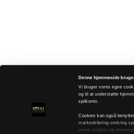
Denne hjemmeside bruger
Vi bruger vores egne cooki
og til at understøtte hjemme
spilkonto.
Cookies kan også benyttes t
markedsføring omkring spi
vores analyse og annoncer