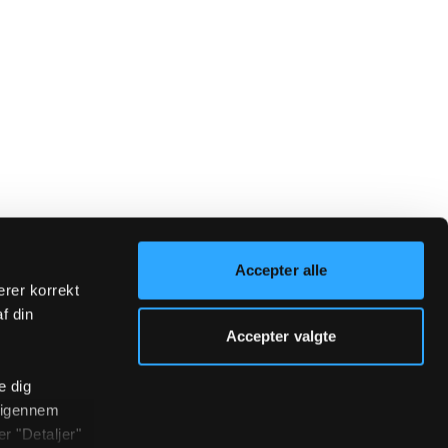
Accepter alle
erer korrekt
af din
Accepter valgte
e dig
r igennem
r "Detaljer"